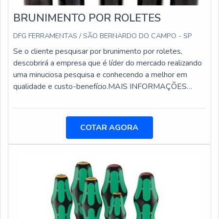
BRUNIMENTO POR ROLETES
DFG FERRAMENTAS / SÃO BERNARDO DO CAMPO - SP
Se o cliente pesquisar por brunimento por roletes,
descobrirá a empresa que é líder do mercado realizando
uma minuciosa pesquisa e conhecendo a melhor em
qualidade e custo-benefício.MAIS INFORMAÇÕES
SOBRE O BRUNIMENTO POR ROLETESQuem procura
por brunimento por roletes em uma empresa inovadora,
consegue encontrar o site da DFG Ferramentas.
COTAR AGORA
Atuando com placas porta pinças e cabeças alargadoras
de troca rápida, oferecendo o que há de melhor no
mercado para cada cliente.Não obstante, quando
falamos em brunimento por roletes, deve-se descartar
empresas que não tenham produtos e serviços com
ótima qualidade e assertividade, pequenos detalhes,
mas de grande valia para saber a procedência e
seriedade da empresa.É importante lembrar que o