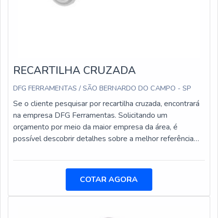
RECARTILHA CRUZADA
DFG FERRAMENTAS / SÃO BERNARDO DO CAMPO - SP
Se o cliente pesquisar por recartilha cruzada, encontrará
na empresa DFG Ferramentas. Solicitando um
orçamento por meio da maior empresa da área, é
possível descobrir detalhes sobre a melhor referência
em qualidade.UM POUCO MAIS SOBRE A
RECARTILHA CRUZADAQuem precisa de recartilha
cruzada em uma empresa altamente qualificada, depara
COTAR AGORA
com a DFG Ferramentas. Com alto know-how em brocas
com insertos intercambiáveis e rolo recartilhador para
deformação, a companhia garante o que há de melhor na