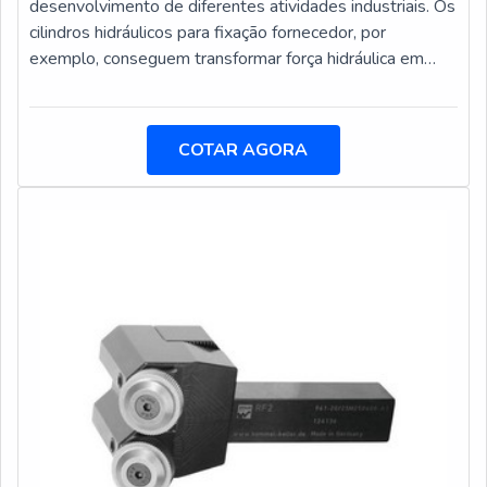
desenvolvimento de diferentes atividades industriais. Os
cilindros hidráulicos para fixação fornecedor, por
exemplo, conseguem transformar força hidráulica em
força mecânica, fazendo com que máquinas e
equipamentos pesados consigam desenvolver suas
atividades de maneira mais rápida e segura.Os cilindros
COTAR AGORA
hidráulicos podem ser encontrados em grande escala em
indústrias de usinagem e empresas do meio automotivo
em maquinários.Máquinas em que o cil