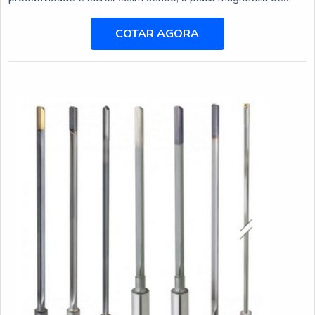
fixação entra no quesito dos itens indispensáveis, pois ela
oferece precisão e resistência, além de promover a
COTAR AGORA
uniformidade em toda a superfície dos produtos usinados. A
tecnologia que suporta a placa magnética consiste no
sistema de troca rápida, a fim de promover o melhor acab