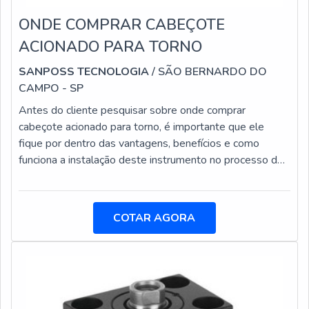
ONDE COMPRAR CABEÇOTE
ACIONADO PARA TORNO
SANPOSS TECNOLOGIA
/ SÃO BERNARDO DO
CAMPO - SP
Antes do cliente pesquisar sobre onde comprar
cabeçote acionado para torno, é importante que ele
fique por dentro das vantagens, benefícios e como
funciona a instalação deste instrumento no processo de
torneamento de peças.Esse tipo de item é
extremamente utilizado quando é necessário realizar a
usinagem em uma peça, na qual não seria possível ser
COTAR AGORA
feita no procedimento comum.O cabeçote acionado para
torno é móvel, o que promove mais flexibilidade e
versatilidade durante o uso. Deste modo, para q