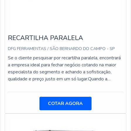
RECARTILHA PARALELA
DFG FERRAMENTAS / SÃO BERNARDO DO CAMPO - SP
Se o cliente pesquisar por recartilha paralela, encontrará
a empresa ideal para fechar negócio cotando na maior
especialista do segmento e achando a sofisticação,
qualidade e preço justo em um só lugar.Quando a
temática é recartilha paralela, com a DFG Ferramentas o
cliente encontrará proteção com soluções em usinagem,
fixação e montagem para os mais diversos segmentos
COTAR AGORA
desses mercados.MAIS DETALHES SOBRE A
RECARTILHA PARALELAA DFG Ferramentas canaliza
seus esforços em oferecer um estrutura com escritório
de alta qualidade onde são realizadas as atividades e