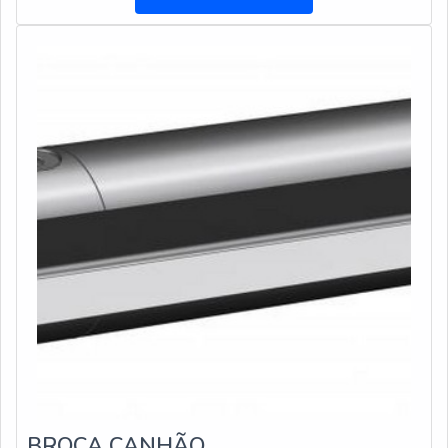
comprometimento com o resultado dos
clientes.DETALHES SOBRE O BRUNIDOR
USINAGEMA DFG Ferramentas objetiva sua energia em
produzir um estrutura para os parceiros com escritório de
alta qualidade onde são realizadas as atividades e
biblioteca técnica de apoio, tudo para garantir brunidor
usinagem com assertividade.Há muitas maneiras
eficientes de uma empresa demonstrar competência,
excelência e destaque em uma área de atuação. A DFG
Ferramentas se mostra referência por ter: Soluções em
usinagem, fixação e montagem para os mais diversos
segmentos desses mercados; Setor exclusivo de
assistência técnica para suprir a necessidade de cada
cliente; Estrutura suficiente para atender todas as
demandas.Sem trocar o foco sobre o brunidor usinagem,
deve-se ter a exatidão em orçar com empresas que
prezam por produtos e serviços que tenham ótima
qualidade e excelente custo-benefício, detalhes
primordiais que são deixados de lado por muitas
BROCA CANHÃO