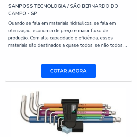
SANPOSS TECNOLOGIA
/ SÃO BERNARDO DO
CAMPO - SP
Quando se fala em materiais hidráulicos, se fala em
otimização, economia de preço e maior fluxo de
produção. Com alta capacidade e eficiência, esses
materiais são destinados a quase todos, se não todos,
os setores da indústria, podendo dar uma nova
roupagem a produção de uma empresa.Ao procurar por
uma distribuidora de materiais hidráulicos, é de suma
COTAR AGORA
importância ter em mente que a mesma deve ter
qualidade em seu portfólio de produtos, profissionais
que possam tirar dúvidas e atender de maneira