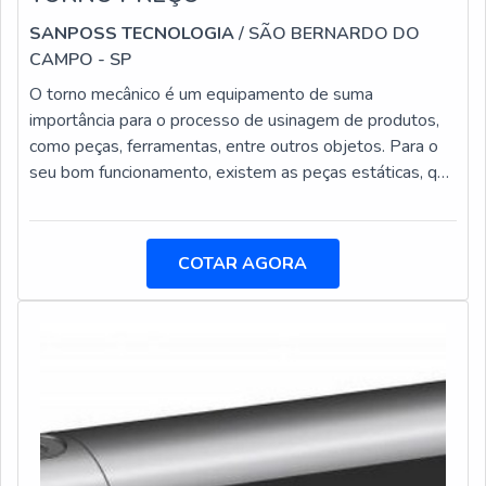
SANPOSS TECNOLOGIA
/ SÃO BERNARDO DO
CAMPO - SP
O torno mecânico é um equipamento de suma
importância para o processo de usinagem de produtos,
como peças, ferramentas, entre outros objetos. Para o
seu bom funcionamento, existem as peças estáticas, que
promovem maior fixação e exatidão durante cada
procedimento.A ferramenta estática para torno preço
justo no mercado não tão elevado em comparação com
COTAR AGORA
sua exímia utilidade no segmento, mas deve ser
adquirida de fornecedores confiáveis.As ferramentas são
utilizadas tanto para gerar fixação como au