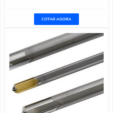
identificados em ambas as direções.Vantagens
proporcionadas em sua utilização Bom desempenho;
Alta capacidade de carga; Possibilidade de
COTAR AGORA
posicionamento dos grampos Entre outros.As garras
giratórias são equipamentos muito resistentes que,
dificilmente, apresentam falhas mecânicas. Isso se de