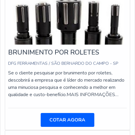
BRUNIMENTO POR ROLETES
DFG FERRAMENTAS / SÃO BERNARDO DO CAMPO - SP
Se o cliente pesquisar por brunimento por roletes,
descobrirá a empresa que é líder do mercado realizando
uma minuciosa pesquisa e conhecendo a melhor em
qualidade e custo-benefício.MAIS INFORMAÇÕES
SOBRE O BRUNIMENTO POR ROLETESQuem procura
por brunimento por roletes em uma empresa inovadora,
consegue encontrar o site da DFG Ferramentas.
COTAR AGORA
Atuando com placas porta pinças e cabeças alargadoras
de troca rápida, oferecendo o que há de melhor no