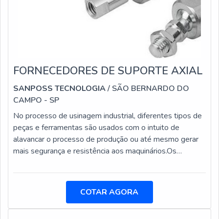
FORNECEDORES DE SUPORTE AXIAL
SANPOSS TECNOLOGIA
/ SÃO BERNARDO DO
CAMPO - SP
No processo de usinagem industrial, diferentes tipos de
peças e ferramentas são usados com o intuito de
alavancar o processo de produção ou até mesmo gerar
mais segurança e resistência aos maquinários.Os
fornecedores de suporte axial oferece um produto usado
em torres de tornos CNC com sistema de fixação
denominado como VDI. O item é importantíssimo para
COTAR AGORA
aplicação das ferramentas em operações de usinagem,
como faceamento, furação e o próprio