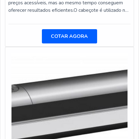
preços acessíveis, mas ao mesmo tempo conseguem
DFG Ferramentas tem o que há de melhor no mercado
oferecer resultados eficientes.O cabeçote é utilizado no
de assistência técnica em ferramenta acionada. Prezando
caso de manobra de registro e válvulas borboleta com
pelo que há de mais moderno, traz inovações e
chave T. Esse tipo de equipamento pode ser acionado
variedades em alicates para anéis de fixação e cabeças
também através de hastes de prolongamento. Fazendo
alargadoras de troca rápida.É conhecida por ser uma
COTAR AGORA
a cotação é possível também notar que o produto possui
empresa comprometida com seus serviços e uma
uma excelente qualidade, tendo em vista que é fabricado
empresa que preza pela segurança, padrões alcançados
com matérias primas de pro
por conter escritório de alta qualidade onde são
realizadas as atividades e biblioteca técnica de
apoio. Esses fatores, somados a um time com equipe
multidisciplinar de consultores associados e profissionais
qualificados, comprova sua essência de trazer o melhor
para todos os clientes.