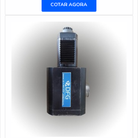
de chave Allen comprar em uma empresa comprometida
COTAR AGORA
com seus serviços, vai até o site da DFG Ferramentas. A
empresa atua com brocas com insertos intercambiáveis
e rolo recartilhador para deformação, garantindo a
satisfação da venda à entrega final, com foco total na
qualidade.Ainda tratando-se de jogo de chave Allen
comprar, na essência da empresa, a mesma deve prezar
pelos produtos e serviços com ótima qualidade e
assertividade, detalhes que passam despercebidos e
podem gerar prejuízo futuros para os clientes.É
importante lembrar que o produto deve ser adquirido
com empresas especializadas. Esse tipo de cuidado
ajuda a garantir a qualidade e durabilidade dos materiais,
além de evitar prejuízos com substituições frequentes
de produtos que não cumprem com suas funções
adequadamente. Assim, é possível poupar gastos
desnecessários.Existem diversos motivos para a DFG
Ferramentas ter se tornado destaque quando pensamos
em uma empresa que entrega confiança e serviços de