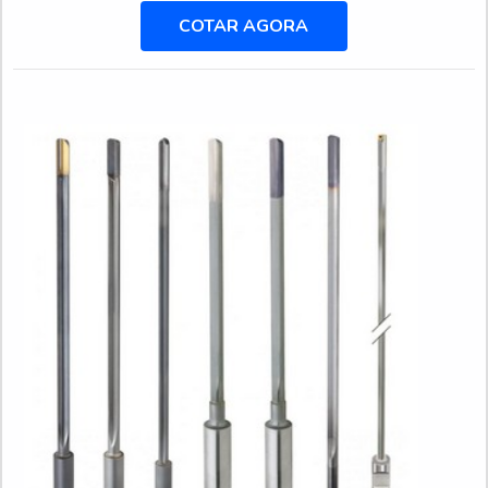
cliente obterá excelente custo-benefício com
COTAR AGORA
comprometimento com o resultado dos clientes.MAIS
DETALHES SOBRE O CABEÇOTE ANGULAR PARA
CNCA DFG Ferramentas objetiva sua...