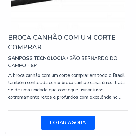
BROCA CANHÃO COM UM CORTE
COMPRAR
SANPOSS TECNOLOGIA
/ SÃO BERNARDO DO
CAMPO - SP
A broca canhão com um corte comprar em todo o Brasil,
também conhecida como broca canhão canal único, trata-
se de uma unidade que consegue usinar furos
extremamente retos e profundos com excelência no
acabamento.Tal broca, feita originalmente para fabricação
bélica, tem o poder de perfurar quase todo tipo de
material. Para permitir a remoção dos cavacos através
COTAR AGORA
do canal é necessário que refrigeração de alta pressão
seja mantida sobre a ferramenta.Modelos