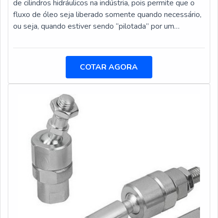
de cilindros hidráulicos na indústria, pois permite que o
fluxo de óleo seja liberado somente quando necessário,
ou seja, quando estiver sendo “pilotada” por um
comando.A válvula pode ser considerada uma válvula de
direção de uma via, já que permite o fluxo em uma
direção e bloqueio na outra. Em linhas gerais, as válvulas
COTAR AGORA
de retenção são fabricadas em tamanhos grandes e em
miniaturas. Produto realiza diversas aplicações Limita