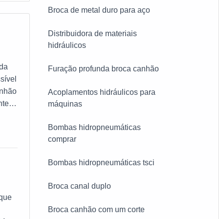
Broca de metal duro para aço
Distribuidora de materiais
hidráulicos
 da
Furação profunda broca canhão
sível
anhão
Acoplamentos hidráulicos para
nte
máquinas
idade
Bombas hidropneumáticas
comprar
Bombas hidropneumáticas tsci
Broca canal duplo
 que
Broca canhão com um corte