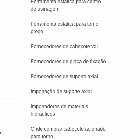
ões
Ferramenta estática para centro
de usinagem
e
Ferramenta estática para torno
e-
preço
Fornecedores de cabeçote vdi
Fornecedores de placa de fixação
a
ndo
 há
Fornecedores de suporte axial
e
Importação de suporte axial
o P
Importadores de materiais
ade
seu
hidráulicos
tos
ar
Onde comprar cabeçote acionado
G
 se
ue
para torno