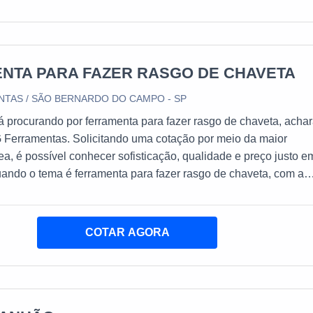
NTA PARA FAZER RASGO DE CHAVETA
TAS / SÃO BERNARDO DO CAMPO - SP
 procurando por ferramenta para fazer rasgo de chaveta, acha
 Ferramentas. Solicitando uma cotação por meio da maior
a, é possível conhecer sofisticação, qualidade e preço justo e
ando o tema é ferramenta para fazer rasgo de chaveta, com a
as o cliente obterá ótima qualidade com comprometimento co
os clientes.DETALHES SOBRE A FERRAMENTA PARA FAZER
VETAA DFG Ferramentas centraliza seus esforços em criar
COTAR AGORA
nte uma estrutura com escritório de alta qualidade onde são
tividades e biblioteca técnica de apoio, tudo para oferecer
a fazer rasgo de chaveta com assertividade.Há muitas maneira
 uma empresa demonstrar competência, excelência e destaque 