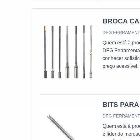
BROCA CA
DFG FERRAMEN
Quem está à proc
DFG Ferramentas
conhecer sofist
preço acessível,
custo-benefício 
de cada client
BITS PAR
DFG FERRAMEN
Quem está à pro
é líder do merca