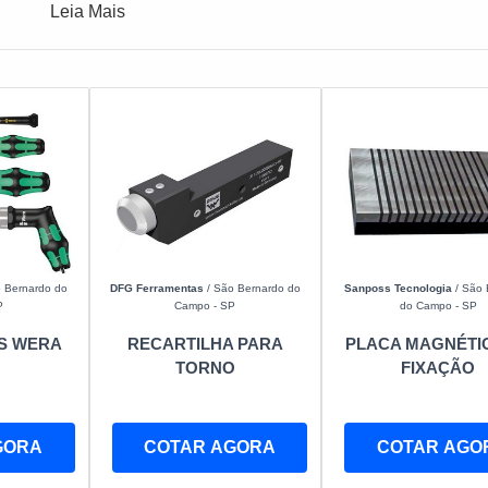
Leia Mais
 Bernardo do
DFG Ferramentas
/ São Bernardo do
Sanposs Tecnologia
/ São 
P
Campo - SP
do Campo - SP
S WERA
RECARTILHA PARA
PLACA MAGNÉTI
TORNO
FIXAÇÃO
GORA
COTAR AGORA
COTAR AGO