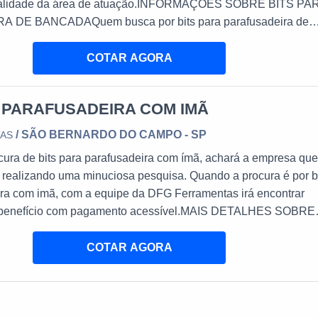
qualidade da área de atuação.INFORMAÇÕES SOBRE BITS PA
DE BANCADAQuem busca por bits para parafusadeira de
empresa responsável, encontra na DFG Ferramentas. Na
m é possível encontrar brocas com insertos intercambiáveis e
COTAR AGORA
A PARAFUSADEIRA COM IMÃ
/ SÃO BERNARDO DO CAMPO - SP
TAS
ura de bits para parafusadeira com ímã, achará a empresa que
 realizando uma minuciosa pesquisa. Quando a procura é por b
ira com imã, com a equipe da DFG Ferramentas irá encontrar
o-benefício com pagamento acessível.MAIS DETALHES SOBRE
AFUSADEIRA COM ÍMÃA DFG Ferramentas canaliza seus
 uma estrutura com escritório de alta qualidade onde são ...
COTAR AGORA