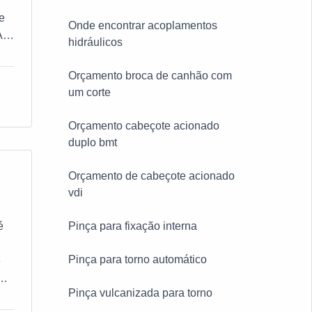
 e
e
Onde encontrar acoplamentos
AS
hidráulicos
Orçamento broca de canhão com
um corte
sa
ca
tos
Orçamento cabeçote acionado
o e
duplo bmt
vo
Orçamento de cabeçote acionado
es,
vdi
os
é
Pinça para fixação interna
a
e
Pinça para torno automático
e
Pinça vulcanizada para torno
ão