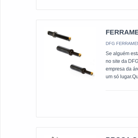
FERRAME
DFG FERRAMEN
Se alguém está
no site da DFG
empresa da áre
um só lugar.Qu
DFG Ferrament
resultado d
RASGO DE CHA
para cada clie
realizadas as a
ferramenta par
eficientes de