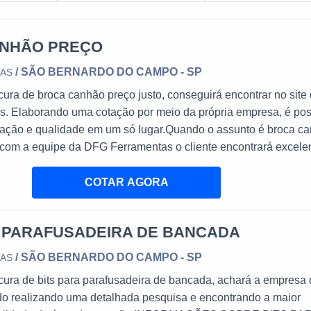
NHÃO PREÇO
/ SÃO BERNARDO DO CAMPO - SP
TAS
ura de broca canhão preço justo, conseguirá encontrar no site
. Elaborando uma cotação por meio da própria empresa, é pos
icação e qualidade em um só lugar.Quando o assunto é broca c
 com a equipe da DFG Ferramentas o cliente encontrará excele
com setor exclusivo de assistência técnica para suprir a necess
e.BROCA CANHÃO PREÇ...
COTAR AGORA
A PARAFUSADEIRA DE BANCADA
/ SÃO BERNARDO DO CAMPO - SP
TAS
cura de bits para parafusadeira de bancada, achará a empresa
do realizando uma detalhada pesquisa e encontrando a maior