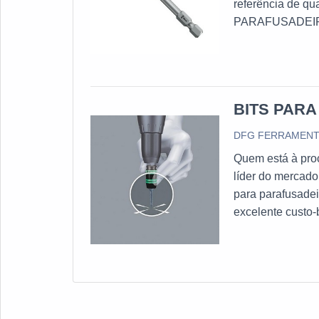
referência de 
PARAFUSADEIRA 
bancada em uma 
companhia també
cabe...
BITS PAR
DFG FERRAMEN
Quem está à proc
líder do mercado
para parafusade
excelente cust
BITS PARA PAR
esforços em criar