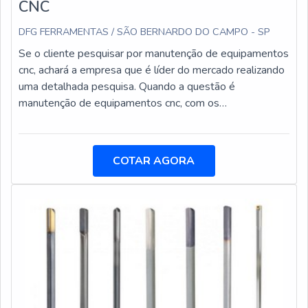
CNC
DFG FERRAMENTAS / SÃO BERNARDO DO CAMPO - SP
Se o cliente pesquisar por manutenção de equipamentos
cnc, achará a empresa que é líder do mercado realizando
uma detalhada pesquisa. Quando a questão é
manutenção de equipamentos cnc, com os
colaboradores da DFG Ferramentas encontramos
assertividade com comprometimento com o resultado
dos clientes.UM POUCO MAIS SOBRE A
COTAR AGORA
MANUTENÇÃO DE EQUIPAMENTOS CNCA DFG
Ferramentas objetiva sua energia em proporcionar para
os parceiros uma estrutura com escritório de alta
qualidade onde são realizadas as atividades e biblioteca
técnica de apoio, tudo isso para garantir que se tenha
manutenção de equipamentos cnc com assertividade.Há
muitas maneiras eficientes de uma empresa demonstrar
competência, excelência e destaque em uma área de
atuação. A DFG Ferramentas se mostra referência por