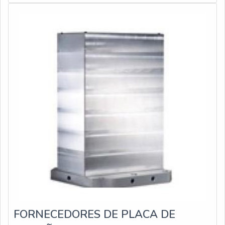
descobre a DFG Ferramentas. Com grande know-how
empresa que tem despontado no segmento pela
focado em placas porta pinças e mandris porta pinças de
idoneidade em tudo que faz onde garante uma entrega
precisão centro P, a companhia foca em tecnologia e
de excelência de ponta a ponta.
desenvolvimento no que gera resultado ao cliente.Sem
perder o foco em manutenção preventiva usinagem, na
essência da empresa, a mesma deve prezar pelos
produtos e serviços com ótima qualidade e excelente
custo-benefício, detalhes primordiais que são deixados
de lado por muitas empresas que não focam na
fidelização do cliente.É importante lembrar que o
produto deve ser adquirido com empresas
especializadas. Esse tipo de cuidado ajuda a garantir a
qualidade e durabilidade dos materiais, além de evitar
prejuízos com substituições frequentes de produtos que
não cumprem com suas funções adequadamente. Assim,
é possível poupar gastos desnecessários.Existem
diversos motivos para a DFG Ferramentas ter se
tornado destaque quando pensamos em uma empresa
FORNECEDORES DE PLACA DE
que entrega confiança e serviços de qualidade. Alguns