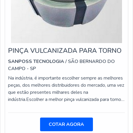
PINÇA VULCANIZADA PARA TORNO
SANPOSS TECNOLOGIA
/ SÃO BERNARDO DO
CAMPO - SP
Na indústria, é importante escolher sempre as melhores
peças, dos melhores distribuidores do mercado, uma vez
que estão presentes milhares deles na
indústria.Escolher a melhor pinça vulcanizada para torno é
um passo importantíssimo, já que as pinças promovem
fixação segura e aumento do índice produtivo através
dos maiores avanços de corte do instrumento.As pinças
COTAR AGORA
nada mais são que itens que possuem borracha em sua