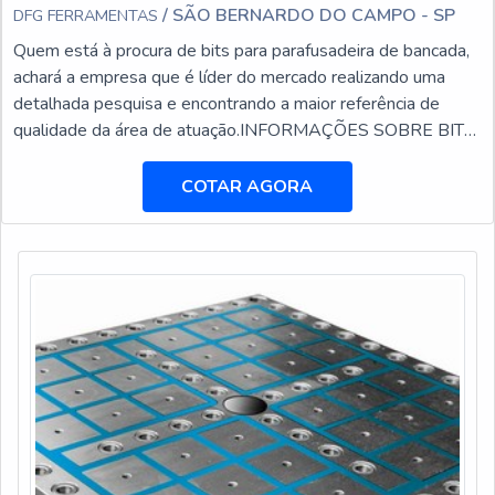
/ SÃO BERNARDO DO CAMPO - SP
DFG FERRAMENTAS
Quem está à procura de bits para parafusadeira de bancada,
achará a empresa que é líder do mercado realizando uma
detalhada pesquisa e encontrando a maior referência de
qualidade da área de atuação.INFORMAÇÕES SOBRE BITS
PARA PARAFUSADEIRA DE BANCADAQuem busca por
bits para parafusadeira de bancada em uma empresa
COTAR AGORA
responsável, encontra na DFG Ferramentas. Na companhia
também é possível encontrar brocas com insertos
intercambiáveis e cabe...