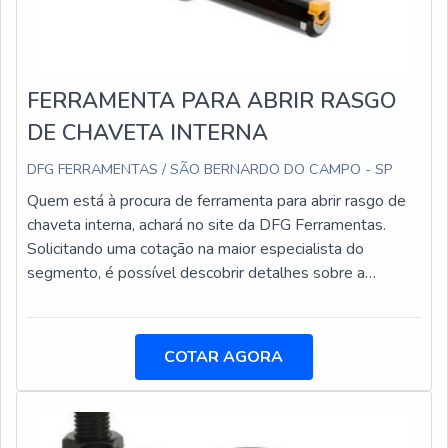
FERRAMENTA PARA ABRIR RASGO
DE CHAVETA INTERNA
DFG FERRAMENTAS / SÃO BERNARDO DO CAMPO - SP
Quem está à procura de ferramenta para abrir rasgo de
chaveta interna, achará no site da DFG Ferramentas.
Solicitando uma cotação na maior especialista do
segmento, é possível descobrir detalhes sobre a
principal referência de qualidade da área de
atuação.MAIS SOBRE A FERRAMENTA PARA ABRIR
RASGO DE CHAVETA INTERNASe alguém quer achar
COTAR AGORA
ferramenta para abrir rasgo de chaveta interna em uma
empresa inovadora, acha o site da DFG Ferramentas. Na
companhia também é possível encontrar alicates para
anéis de fixação e rolo recartilhador para deformação,