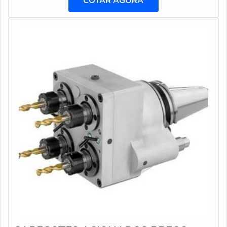
COTAR AGORA
intercambiáveis e cabeças alargadoras de troca rápida, a
companhia oferece o que há de melhor no mercado para
cada cliente.Não obstante, quando falamos em broca
canhão, deve-se descartar empresas que não tenham
produtos e serviços com ótima qualidade e
assertividade, pequenos detalhes, mas de grande valia
para saber a procedência e seriedade da empresa.É
importante lembrar que o produto deve ser adquirido
com empresas especializadas. Esse tipo de cuidado
ajuda a garantir a qualidade e durabilidade dos materiais,
além de evitar prejuízos com substituições frequentes
de produtos que não cumprem com suas funções
adequadamente. Assim, é possível poupar gastos
desnecessários.Existem diversos motivos para a DFG
Ferramentas ter se tornado destaque quando pensamos
em uma empresa que entrega confiança e serviços de
qualidade. Alguns desses motivos são: Equipe
multidisciplinar de consultores associados; Profissionais
com vasta experiência na área de atuação; Equipe de alta