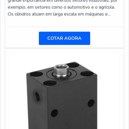
grande importância em diversos setores industriais, por
exemplo, em setores como o automotivo e o agrícola.
Os cilindros atuam em larga escala em máquinas e
equipamentos.Diferentes exemplos de locais para
utilização Bancadas de montagem; Tornos;
Mandriladoras; Centros de Usinagem; Entre outros.São
COTAR AGORA
utilizados para transformar força hidráulica em força
mecânica, fazendo com que os trabalhos desenvolvidos
pelas máquinas citadas anteriormente, c