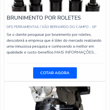
BRUNIMENTO POR ROLETES
DFG FERRAMENTAS / SÃO BERNARDO DO CAMPO - SP
Se o cliente pesquisar por brunimento por roletes,
descobrirá a empresa que é líder do mercado realizando
uma minuciosa pesquisa e conhecendo a melhor em
qualidade e custo-benefício.MAIS INFORMAÇÕES
SOBRE O BRUNIMENTO POR ROLETESQuem procura
por brunimento por roletes em uma empresa inovadora,
consegue encontrar o site da DFG Ferramentas.
COTAR AGORA
Atuando com placas porta pinças e cabeças alargadoras
de troca rápida, oferecendo o que há de melhor no
mercado para cada cliente.Não obstante, quando
falamos em brunimento por roletes, deve-se descartar
empresas que não tenham produtos e serviços com
ótima qualidade e assertividade, pequenos detalhes,