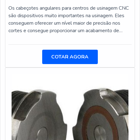
atualidade para os clientes.GARANTIA DE
Os cabeçotes angulares para centros de usinagem CNC
QUALIDADE COMPROVADASomente na DFG
são dispositivos muito importantes na usinagem. Eles
Ferramentas sempre tem a solução mais buscada na
conseguem oferecer um nível maior de precisão nos
área de venda e manutenção de ferramentas. Com foco
cortes e consegue proporcionar um acabamento de
na experiência dos clientes, oferece itens variados como
grande qualidade para as peças que estão sendo
placas porta pinças e mandris porta pinças de precisão
trabalhadas. São versáteis e utilizados em centros de
centro P com ótima qualidade e proteção.Com o objetivo
usinagem.Exemplos de locais para encontrar do
de trazer a satisfação a todos os clientes, a empresa
COTAR AGORA
acessório Mandrilhadoras; Fresadoras portais; Tornos
entende que seu melhor destaque é conquistar a
verticais e horizontais; Entre outros.Os cabeçotes
confiança de cada um. Tudo isso só é possível através do
angulares são fabricados com matérias primas d
investimento em equipamentos modernos e
profissionais experientes.A DFG Ferramentas é uma
empresa que tem sido apontada de forma positiva no
mercado por toda seriedade e qualidade o que garante a
melhor experiência de todos os clientes.