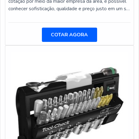
cotação por meio da maior empresa da área, é possível
há de melhor em brunimento por roletes. A empresa
conhecer sofisticação, qualidade e preço justo em um só
oferece opções como brocas com insertos
lugar.DIFERENCIAIS DA FERRAMENTA ACIONADA
intercambiáveis e cabeças alargadoras de troca rápida.É
PARA TORNO CNCQuem está à procura de ferramenta
uma empresa comprometida com seus serviços e uma
acionada para torno cnc em uma empresa inovadora,
empresa responsável, padrões alcançados por conter
COTAR AGORA
descobre a DFG Ferramentas. A empresa trabalha com
escritório de alta qualidade onde são realizadas as
alicates para anéis de fixação e mandris porta pinças de
atividades e estrutura suficiente para atender todas as
precisão centro P, oferecendo o que há de melhor em
demandas. Esses fatores, somados a um time com
tecnologia ao cliente.Discorrendo ainda sobre a
equipe multidisciplinar de consultores associados e
ferramenta acionada para torno cnc, sempre deve-se
colaboradores eficientes, garante a melhor experiência
buscar uma empresa que tenha produtos e serviços com
para os clientes com qualidade.
ótima qualidade e excelente custo-benefício, detalhes
que passam despercebidos e podem gerar prejuízo
futuros para os clientes.É importante lembrar que o
produto deve ser adquirido com empresas
especializadas. Esse tipo de cuidado ajuda a garantir a
qualidade e durabilidade dos materiais, além de evitar
prejuízos com substituições frequentes de produtos que
não cumprem com suas funções adequadamente. Assim,