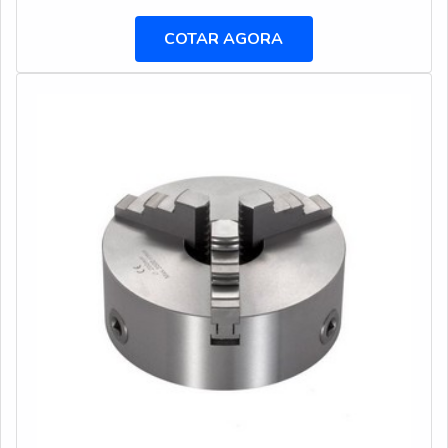
profundidades de furação de 10 vezes o diâmetro ou
maiores são classificadas como operações de furação
COTAR AGORA
profunda, porém as brocas canhão podem realizar
furações de tamanho menor.Características marcantes do
produto Brocas produzidas com pontas de