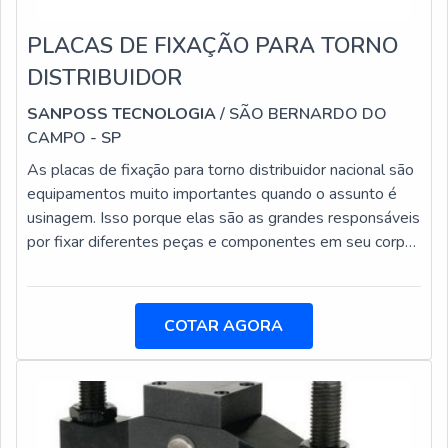
PLACAS DE FIXAÇÃO PARA TORNO
DISTRIBUIDOR
SANPOSS TECNOLOGIA
/ SÃO BERNARDO DO
CAMPO - SP
As placas de fixação para torno distribuidor nacional são
equipamentos muito importantes quando o assunto é
usinagem. Isso porque elas são as grandes responsáveis
por fixar diferentes peças e componentes em seu corpo,
oferecendo maior agilidade e comodidade no
processo.Máquinas que utilizam as placas Fresadoras;
Retíficas; Centros de usinagem; Entre outras.As placas
COTAR AGORA
de fixação para torno são peças que possuem grande
resistência. Os responsáveis pelos processos produtivos
dificilmente precisarão