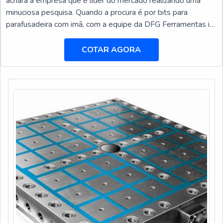
achará a empresa que é líder do mercado realizando uma
minuciosa pesquisa. Quando a procura é por bits para
parafusadeira com imã, com a equipe da DFG Ferramentas irá
encontrar excelente custo-benefício com pagamento
acessível.MAIS DETALHES SOBRE BITS PARA
COTAR AGORA
PARAFUSADEIRA COM ÍMÃA DFG Ferramentas canaliza
seus esforços em criar uma estrutura com escritório de alta
qualidade onde são ...