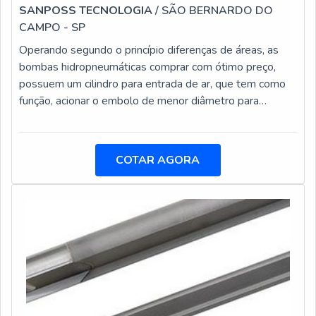
SANPOSS TECNOLOGIA
/ SÃO BERNARDO DO
CAMPO - SP
Operando segundo o princípio diferenças de áreas, as
bombas hidropneumáticas comprar com ótimo preço,
possuem um cilindro para entrada de ar, que tem como
função, acionar o embolo de menor diâmetro para
proporcionar a relação de pressão.Tal relação de
pressão, é a forma com que se pode determinar a
pressão máxima de saída. Podendo adicionar ar
COTAR AGORA
comprimido a bomba inicialmente, a bomba começa a
percorrer seu ciclo em busca de produzir fluídos mínimos
em alta velocidade. Nessa altura de seu funcion