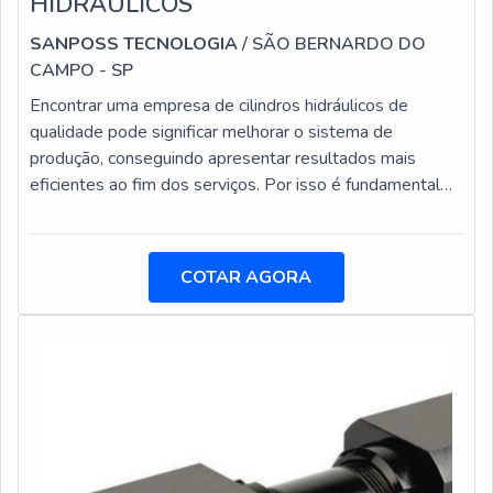
HIDRÁULICOS
SANPOSS TECNOLOGIA
/ SÃO BERNARDO DO
CAMPO - SP
Encontrar uma empresa de cilindros hidráulicos de
qualidade pode significar melhorar o sistema de
produção, conseguindo apresentar resultados mais
eficientes ao fim dos serviços. Por isso é fundamental
adquirir cilindros hidráulicos em empresas que trabalhem
com equipamentos fabricados com matérias primas de
excelente qualidade.Além de melhorar a produção, é
COTAR AGORA
possível evitar quebras precoces nos equipamentos e,
desse modo, consequentemente, evitar gastos com
consertos e manutenções.Os cilindros h