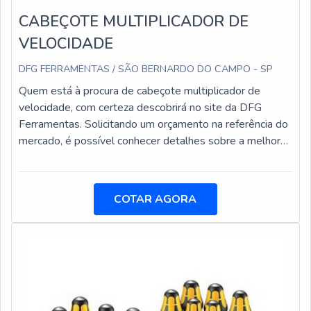
CABEÇOTE MULTIPLICADOR DE
VELOCIDADE
DFG FERRAMENTAS / SÃO BERNARDO DO CAMPO - SP
Quem está à procura de cabeçote multiplicador de
velocidade, com certeza descobrirá no site da DFG
Ferramentas. Solicitando um orçamento na referência do
mercado, é possível conhecer detalhes sobre a melhor
em qualidade e custo-benefício.Quando a questão é
cabeçote multiplicador de velocidade, com a melhor mão
de obra da DFG Ferramentas o cliente obterá excelente
COTAR AGORA
custo-benefício com comprometimento com o resultado
dos clientes.MAIS DETALHES SOBRE O CABEÇOTE
MULTIPLICADOR DE VELOCIDADEA DFG
Ferramentas canaliza seus recursos em oferecer aos
parceiros uma estrutura com escritório de alta qualidade
onde são realizadas as atividades e equipamentos de
última geração, tudo isso para garantir que se tenha