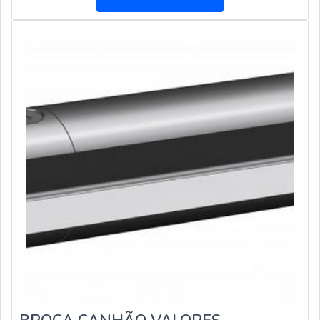
a cotação é possível também notar que o produto possui
uma excelente qualidade, tendo em vista que é fabricado
com matérias primas de pro