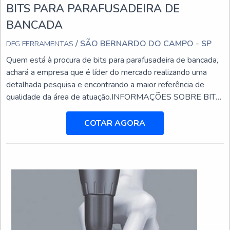
BITS PARA PARAFUSADEIRA DE
BANCADA
/ SÃO BERNARDO DO CAMPO - SP
DFG FERRAMENTAS
Quem está à procura de bits para parafusadeira de bancada,
achará a empresa que é líder do mercado realizando uma
detalhada pesquisa e encontrando a maior referência de
qualidade da área de atuação.INFORMAÇÕES SOBRE BITS
PARA PARAFUSADEIRA DE BANCADAQuem busca por
bits para parafusadeira de bancada em uma empresa
COTAR AGORA
responsável, encontra na DFG Ferramentas. Na companhia
também é possível encontrar brocas com insertos
intercambiáveis e cabe...