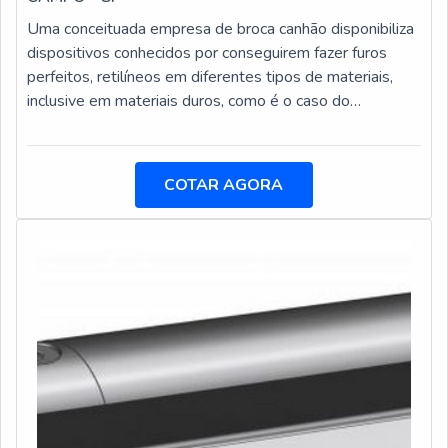
Uma conceituada empresa de broca canhão disponibiliza
dispositivos conhecidos por conseguirem fazer furos
perfeitos, retilíneos em diferentes tipos de materiais,
inclusive em materiais duros, como é o caso do
metal.Esse tipo de equipamento é muito fácil de ser
usado e não faz a necessidade de um pré-setting para
começar a ser utilizado. A broca canhão é um tipo de
COTAR AGORA
broca utilizada no ramo da usinagem para perfurações de
grande profundidade, ou seja, com 10 vezes o diâmetro
ou mais.As brocas canhã