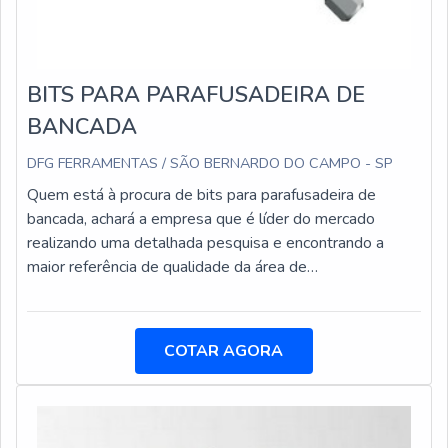
BITS PARA PARAFUSADEIRA DE
BANCADA
DFG FERRAMENTAS / SÃO BERNARDO DO CAMPO - SP
Quem está à procura de bits para parafusadeira de
bancada, achará a empresa que é líder do mercado
realizando uma detalhada pesquisa e encontrando a
maior referência de qualidade da área de
atuação.INFORMAÇÕES SOBRE BITS PARA
PARAFUSADEIRA DE BANCADAQuem busca por bits
para parafusadeira de bancada em uma empresa
COTAR AGORA
responsável, encontra na DFG Ferramentas. Na
companhia também é possível encontrar brocas com
insertos intercambiáveis e cabeças alargadoras de troca
rápida, visando sempre a qualidade final para a