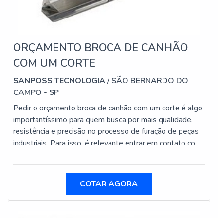
ORÇAMENTO BROCA DE CANHÃO
COM UM CORTE
SANPOSS TECNOLOGIA
/ SÃO BERNARDO DO
CAMPO - SP
Pedir o orçamento broca de canhão com um corte é algo
importantíssimo para quem busca por mais qualidade,
resistência e precisão no processo de furação de peças
industriais. Para isso, é relevante entrar em contato com
uma boa empresa, que ofereça uma ótima estrutura,
ótimas marcas e confiança em seu
atendimento.Conhecida como broca canhão de canal
COTAR AGORA
único, a peça é usada para usinar furos completamente
retos e profundos, oferecendo ainda ótimo acabamento.
Ela foi desenvolvida para fabricar canos