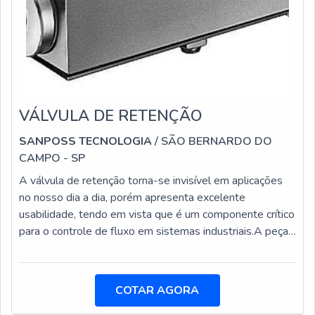
VÁLVULA DE RETENÇÃO
SANPOSS TECNOLOGIA
/ SÃO BERNARDO DO
CAMPO - SP
A válvula de retenção torna-se invisível em aplicações
no nosso dia a dia, porém apresenta excelente
usabilidade, tendo em vista que é um componente crítico
para o controle de fluxo em sistemas industriais.A peça
é desenvolvida em dois sentidos: único e sem retorno.
Cada um deles tem funções diferentes, já que permitem
que o óleo ou líquido flua em apenas uma direção. Há
COTAR AGORA
uma alta gama deste tipo de válvula no mercado, mas