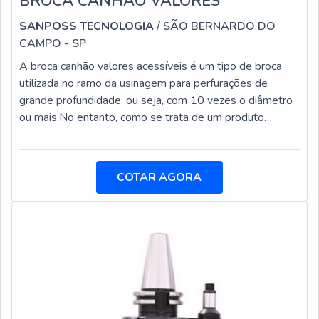
BROCA CANHÃO VALORES
SANPOSS TECNOLOGIA
/ SÃO BERNARDO DO
CAMPO - SP
A broca canhão valores acessíveis é um tipo de broca
utilizada no ramo da usinagem para perfurações de
grande profundidade, ou seja, com 10 vezes o diâmetro
ou mais.No entanto, como se trata de um produto
versátil, é possível realizar furações de tamanho menor.
Além disso, vale ressaltar também que a broca canhão é
um produto extremamente fácil de usar e faz a
COTAR AGORA
necessidade de pré-setting, ou seja, basta colocá-la no
equipamento e realizar a perfuração.A broca possui
características interessantes,