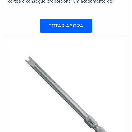
cortes e consegue proporcionar um acabamento de
grande qualidade para as peças que estão sendo
trabalhadas. São versáteis e utilizados em centros de
usinagem.Exemplos de locais para encontrar do
COTAR AGORA
acessório Mandrilhadoras; Fresadoras portais; Tornos
verticais e horizontais; Entre outros.Os cabeçotes
angulares são fabricados com matérias primas d