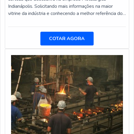
Indianápolis é a escolha certa sempre que buscar por
Indianápolis. Solicitando mais informações na maior
fundição de peças em ferro fundido: Colaboradores
vitrine da indústria e conhecendo a melhor referência do
proativos; Profissionais com vasta experiência na área de
mercado.Quando a questão é empresas de fundição, com
atuação; Trabalhadores de alta qualidade; Escritório de
a Metalúrgica Indianápolis poderá contar ótima qualidade
alta qualidade onde são realizadas as atividades; Parque
com rigoroso controle de qualidade em todas as fases
de máquinas; Capacidade instalada de 120
COTAR AGORA
do processo de fabricação.MAIS INFORMAÇÕES
toneladas/mês de peças acabadas, por turno de
INTERESSANTES SOBRE EMPRESAS DE
trabalho.GARANTIA DE QUALIDADE
FUNDIÇÃOHá muitas maneiras eficientes de
COMPROVADAApenas na Metalúrgica Indianápolis tem
demonstrar competência e excelência em sua área de
a solução ideal para fundição de peças em ferro fundido.
atuação. A Metalúrgica Indianápolis objetiva seus
São opções variadas que a empresa oferece, como
reforços em criar uma estrutura com: Escritório de alta
pistões em ferro fundido para máquinas e compressores
qualidade onde são realizadas as atividades; Capacidade
e peças para sistema de bombeamento de concreto.É
instalada de 120 toneladas/mês de peças acabadas, por
conhecida por ser comprometida com os serviços e
turno de trabalho; Tecnologia de ponta. Tudo para se
altamente qualificada, conquistas adquiridas porque
certificar que se tenha empresas fundição com
investiu em uma estrutura que hoje conta com escritório
assertividade. Ainda com uma visão analítica sobre
de alta qualidade onde são realizadas as atividades e
empresas de fundição, é importante buscar uma
estrutura suficiente para atender todas as
empresa que tenha produtos e serviços com ótima
demandas. Tudo isso, unido a um time de colaboradores