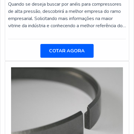
clientes. A equipe é formada por funcionários eficientes
Quando se deseja buscar por anéis para compressores
que esperam seu contato para melhor
de alta pressão, descobrirá a melhor empresa do ramo
atender.QUALIDADE COMPROVADA NO
empresarial. Solicitando mais informações na maior
SEGMENTOApenas na Metalúrgica Indianápolis existe o
vitrine da indústria e conhecendo a melhor referência do
que há de melhor em fabricação de peças de ferro
mercado.Quando o tema é anéis para compressores de
fundido cinzento, nodular e ferro ligado. São diversas
alta pressão, com a Metalúrgica Indianápolis conseguirá
opções disponibilizadas, como camisa de cilindros para
excelente custo-benefício com rigoroso controle de
COTAR AGORA
motores e peças para sistema de bombeamento de
qualidade em todas as fases do processo de
concreto com ótima qualidade e assertividade.Se
fabricação.MAIS SOBRE ANÉIS PARA
diferenciando dentro de seu segmento, a empresa
COMPRESSORES DE ALTA PRESSÃOHá muitas
consegue também proporcionar um atendimento
maneiras eficientes de demonstrar competência e
cuidadoso e que busca a satisfação do cliente. A
excelência em sua área de atuação. A Metalúrgica
Metalúrgica Indianápolis é uma empresa que tem se
Indianápolis foca sua estratégia em produzir uma
destacado no segmento pela idoneidade em tudo que
estrutura aos clientes com: Escritório de alta qualidade
faz, garantindo o sucesso aos parceiros de ponta a
onde são realizadas as atividades; Tecnologia de ponta;
ponta.
Capacidade instalada de 120 toneladas/mês de peças
acabadas, por turno de trabalho. Tudo isso para garantir
que se tenha anéis para compressores com excelente
custo-benefício. Discorrendo ainda sobre anéis para