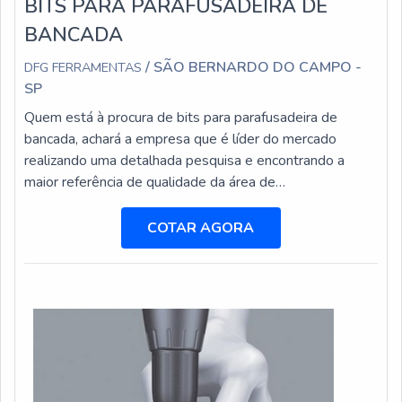
BITS PARA PARAFUSADEIRA DE
BANCADA
/ SÃO BERNARDO DO CAMPO -
DFG FERRAMENTAS
SP
Quem está à procura de bits para parafusadeira de
bancada, achará a empresa que é líder do mercado
realizando uma detalhada pesquisa e encontrando a
maior referência de qualidade da área de
atuação.INFORMAÇÕES SOBRE BITS PARA
PARAFUSADEIRA DE BANCADAQuem busca por bits
COTAR AGORA
para parafusadeira de bancada em uma empresa
responsável, encontra na DFG Ferramentas. Na
companhia também é possível encontrar brocas com
insertos intercambiáveis e cabe...