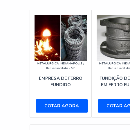
METALURGICA INDIANÁPOLIS
/
METALURGICA INDI
Itaquaquecetuba - SP
Itaquaquecetuba
EMPRESA DE FERRO
FUNDIÇÃO DE
FUNDIDO
EM FERRO F
COTAR AGORA
COTAR A