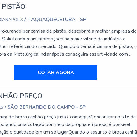
 PISTÃO
/ ITAQUAQUECETUBA - SP
DIANÁPOLIS
rocurando por camisa de pistão, descobrirá a melhor empresa do
 Solicitando mais informações na maior vitrine da indústria e
hor referência do mercado. Quando o tema é camisa de pistão, 
ra da Metalúrgica Indianápolis conseguirá assertividade com
prazos requeridos e atestados pelos clientes. MAIS
BRE CAMISA DE PISTÃO Há muitas maneiras ef...
COTAR AGORA
NHÃO PREÇO
/ SÃO BERNARDO DO CAMPO - SP
AS
ura de broca canhão preço justo, conseguirá encontrar no site d
borando uma cotação por meio da própria empresa, é possível
cação e qualidade em um só lugar.Quando o assunto é broca canh