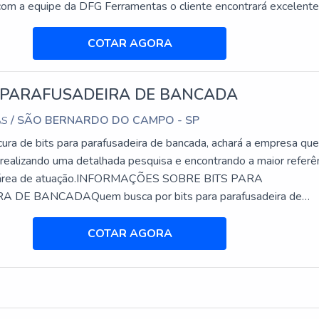
 com a equipe da DFG Ferramentas o cliente encontrará excelent
om setor exclusivo de assistência técnica para suprir a necessid
e.BROCA CANHÃO PREÇ...
COTAR AGORA
A PARAFUSADEIRA DE BANCADA
/ SÃO BERNARDO DO CAMPO - SP
AS
ura de bits para parafusadeira de bancada, achará a empresa que
 realizando uma detalhada pesquisa e encontrando a maior referê
a área de atuação.INFORMAÇÕES SOBRE BITS PARA
DE BANCADAQuem busca por bits para parafusadeira de
empresa responsável, encontra na DFG Ferramentas. Na compan
l encontrar brocas com insertos intercambiáveis e cabe...
COTAR AGORA