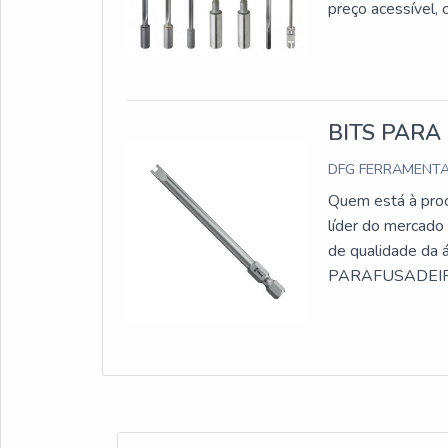
preço acessível,
custo-benefício c
de cada client
BITS PAR
DFG FERRAMENT
Quem está à proc
líder do mercado
de qualidade d
PARAFUSADEIRA 
bancada em uma 
também é possíve