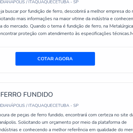
NDIANÁPOLIS / ITAQUAQUECETUBA - SP
a buscar por fundição de ferro, descobrirá a melhor empresa do
icitando mais informações na maior vitrine da indústria e conhece
ia do mercado. Quando o tema é fundição de ferro, na Metalúrgic
á encontrar proteção com atendimento às especificações técnicas
RELEVANTES SOBRE FUNDIÇÃO DE FERROHá muitas mane
emonstrar competência e excelência em sua área de atuação. A
anápolis objetiva seus reforços em criar uma estrutura com: Escri
COTAR AGORA
de onde são realizadas as atividades; Capacidade instalada de 1
e peças acabadas, por turno de trabalho; Tecnologia de ponta. 
ar que se tenha fundição de ferro com assertividade. Ainda com u
sobre fundição ferro, é importante buscar uma empresa que tenha
ços com ótima qualidade e assertividade, características simples
 FERRO FUNDIDO
comprometimento da empresa com seus clientes.É por tudo isso
NDIANÁPOLIS / ITAQUAQUECETUBA - SP
a Metalúrgica Indianápolis é segura quando falamos do segment
cura de peças de ferro fundido, encontrará com certeza no site d
ças de ferro fundido cinzento, nodular e ferro ligado. A empresa 
ianápolis. Solicitando um orçamento por meio da plataforma de
 venda à entrega final, com foco total na qualidade. O time dispõ
indústrias e conhecendo a melhor referência em qualidade do mer
edicados que estão esperando seu contato para tirar todas as su