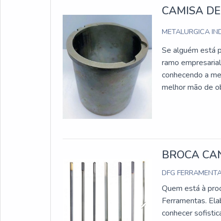
CAMISA DE
METALURGICA IN
Se alguém está p
ramo empresarial.
conhecendo a mel
melhor mão de ob
cumprimento dos 
INFORMAÇÕES SO
BROCA CA
DFG FERRAMENT
Quem está à proc
Ferramentas. Ela
conhecer sofisti