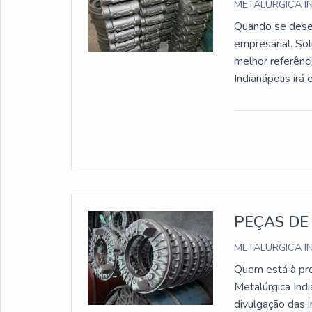
METALURGICA I
Quando se desej
empresarial. Sol
melhor referênc
Indianápolis ir
INFORMAÇÕES 
eficientes de d
Metalúrgica Indi
de alta qualida
toneladas/mês d
para se certific
visão analítica 
produtos e servi
PEÇAS DE
que mostram o 
METALURGICA I
muito mais que 
Quem está à pro
fabricação de pe
Metalúrgica Ind
na satisfação da
divulgação das 
especialistas d