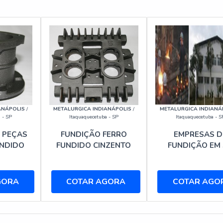
ANÁPOLIS
/
METALURGICA INDIANÁPOLIS
/
METALURGICA INDIANÁ
 - SP
Itaquaquecetuba - SP
Itaquaquecetuba - S
 PEÇAS
FUNDIÇÃO FERRO
EMPRESAS D
UNDIDO
FUNDIDO CINZENTO
FUNDIÇÃO EM
GORA
COTAR AGORA
COTAR AGO