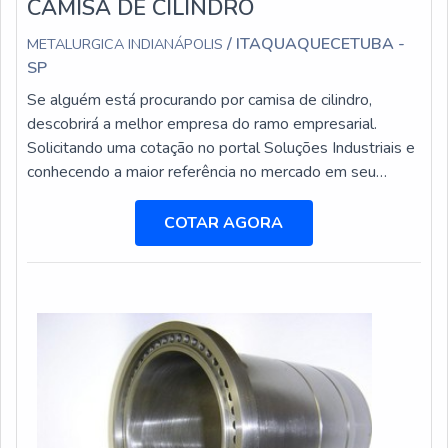
CAMISA DE CILINDRO
/ ITAQUAQUECETUBA -
METALURGICA INDIANÁPOLIS
SP
Se alguém está procurando por camisa de cilindro,
descobrirá a melhor empresa do ramo empresarial.
Solicitando uma cotação no portal Soluções Industriais e
conhecendo a maior referência no mercado em seu
próprio segmento. MAIS DETALHES SOBRE CAMISA
DE CILINDRO Se alguém busca por camisa cilindro em
COTAR AGORA
uma empresa altamente qualificada, acha o site da
Metalúrgica Indianápolis. É possível encontrar camisa de
cilindros para compressores e peç...