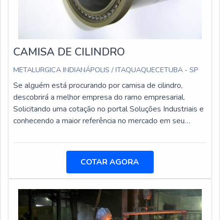
CAMISA DE CILINDRO
METALURGICA INDIANÁPOLIS / ITAQUAQUECETUBA - SP
Se alguém está procurando por camisa de cilindro,
descobrirá a melhor empresa do ramo empresarial.
Solicitando uma cotação no portal Soluções Industriais e
conhecendo a maior referência no mercado em seu
próprio segmento.MAIS DETALHES SOBRE CAMISA
DE CILINDROSe alguém busca por camisa cilindro em
uma empresa altamente qualificada, acha o site da
COTAR AGORA
Metalúrgica Indianápolis. É possível encontrar camisa de
cilindros para compressores e peças para sistema de
bombeamento de concreto, garantindo a satisfação da
venda à entrega final, com foco total na qualidade.Ainda
focando em camisa de cilindro, mais do que visar apenas