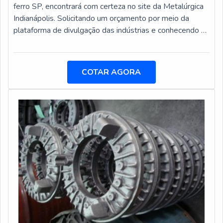
Capacidade instalada de 120 toneladas/mês de peças
ferro SP, encontrará com certeza no site da Metalúrgica
acabadas, por turno de trabalho.QUALIDADE
Indianápolis. Solicitando um orçamento por meio da
COMPROVADA NO SEGMENTOSomente na
plataforma de divulgação das indústrias e conhecendo a
Metalúrgica Indianápolis existe o que há de melhor em
melhor referência em qualidade do mercado, a
fundição e usinagem de peças automotivas. Líder em
contratação é mais segura.Quando a busca é por fundição
qualidade, a empresa oferece uma variedade de itens
de ferro SP, com os melhores profissionais da
COTAR AGORA
como camisa de cilindros para compressores e anéis
Metalúrgica Indianápolis poderá contar ótima qualidade
para compressores de alta pressão.Tudo isso por ser
com cumprimento dos prazos requeridos e atestados
comprometida com os serviços e altamente qualificada,
pelos clientes.MAIS DETALHES SOBRE A FUNDIÇÃO
qualificações possíveis pelo fato de a empresa possuir
DE FERRO SPHá muitas maneiras eficientes de
escritório de alta qualidade onde são realizadas as
demonstrar competência e excelência em uma área de
atividades e capacidade instalada de 120 toneladas/mês
atuação. A Metalúrgica Indianápolis centraliza sua
de peças acabadas, por turno de trabalho. Esses fatores,
energia em produzir uma estrutura aos clientes com:
somados a uma equipe com colaboradores proativos e
Tecnologia de ponta; Escritório de alta qualidade onde
trabalhadores de alta qualidade, garantem a melhor
são realizadas as atividades; Parque de máquinas. Tudo
experiência para os clientes com qualidade. Saiba mais
para se certificar que se tenha fundição de ferro SP com
detalhes solicitando um orçamento sem compromisso!
assertividade. Sem perder o foco em fundição de ferro
SP, deve-se ter a exatidão em orçar com empresas que
prezam por produtos e serviços que tenham ótima