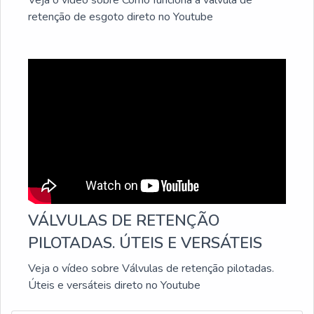
concreto.Tudo isso por ser comprometida com os
retenção de esgoto direto no Youtube
serviços e inovadora, padrões possíveis por contar com
escritório de alta qualidade onde são realizadas as
atividades e estrutura suficiente para atender todas as
demandas. Tudo isso, somado à performance de uma
equipe de colaboradores proativos e funcionários
eficientes, garante uma entrega de excelência de ponta
a ponta.
VÁLVULAS DE RETENÇÃO
PILOTADAS. ÚTEIS E VERSÁTEIS
Veja o vídeo sobre Válvulas de retenção pilotadas.
Úteis e versáteis direto no Youtube